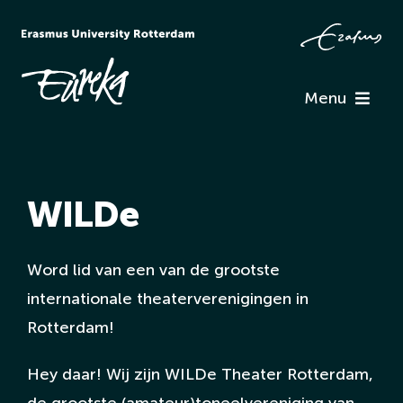
Ga
naar
inhoud
Menu
Programma
WILDe
Informatie
Verenigingen
Word lid van een van de grootste
internationale theaterverenigingen in
Rotterdam!
Team Eureka
Hey daar! Wij zijn WILDe Theater Rotterdam,
Contact
de grootste (amateur)toneelvereniging van