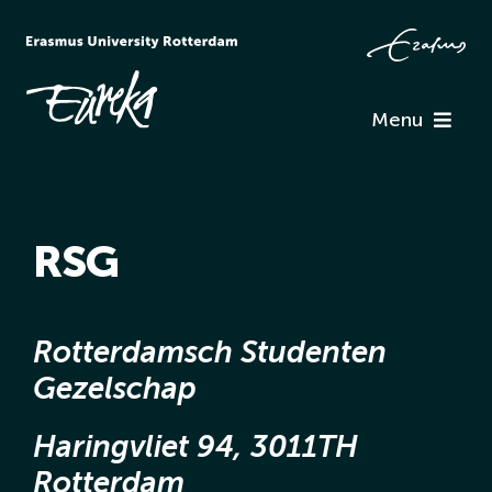
Ga
naar
inhoud
Menu
Programma
RSG
Informatie
Verenigingen
Rotterdamsch Studenten
Gezelschap
Team Eureka
Haringvliet 94, 3011TH
Contact
Rotterdam