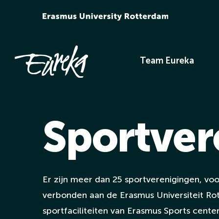
Ga
naar
inhoud
Team Eureka
Sportver
Er zijn meer dan 25 sportverenigingen, voor
verbonden aan de Erasmus Universiteit Ro
sportfaciliteiten van Erasmus Sports cent